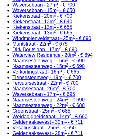
2
Waversebaan - 27m
- € 700
2
Waversebaan - 15m
- € 650
2
Kiekenstraat - 20m
- € 700
2
Kiekenstraat - 13m
- € 640
2
Kiekenstraat - 13m
- € 655
2
Kiekenstraat - 13m
- € 665
2
Windmolenveldstraat - 25m
- € 690
2
Muntstraat - 22m
- € 675
2
Dirk Boutslaan - 17m
- € 690
2
Waterview Residence - 20m
- € 694
2
Naamsesteenweg - 16m
- € 690
2
Naamsesteenweg - 15m
- € 690
2
Verkortingstraat - 16m
- € 665
2
Tiensesteenweg - 19m
- € 700
2
Tervuursestraat - 22m
- € 700
2
Naamsestraat - 26m
- € 700
2
Waversebaan - 17m
- € 695
2
Naamsesteenweg - 24m
- € 690
2
Naamsesteenweg - 22m
- € 680
2
Groenstraat - 25m
- € 685
2
Weldadigheidstraat - 14m
- € 660
2
Geldenaaksevest - 30m
- € 711
2
Vesaliusstraat - 25m
- € 650
2
Geldenaaksevest - 28m
- € 711