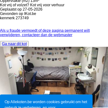
Oppervlakte (m2)
13m
Kot vrij of volzet?
Kot vrij voor verhuur
Geplaatst op
27-05-2026
Gevonden op
IKot.be
kenmerk
273749
Als u fraude vermoedt of deze pagina permanent wilt
verwijderen, contacteer dan de webmaster
Ga naar dit kot
Op Allekoten.be worden cookies gebruikt om het
gebruik te verbeteren, en voor