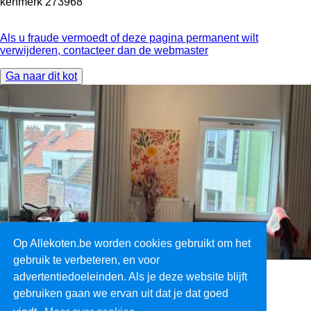
kenmerk
273968
Als u fraude vermoedt of deze pagina permanent wilt
verwijderen, contacteer dan de webmaster
Ga naar dit kot
Op Allekoten.be worden cookies gebruikt om het
gebruik te verbeteren, en voor
advertentiedoeleinden. Als je deze website blijft
Over ons
gebruiken gaan we ervan uit dat je dat goed
Voorwaarden