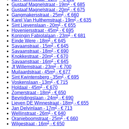
2
Gustaaf Magnelstraat - 19m
- € 685
2
Gustaaf Magnelstraat - 20m
- € 675
2
Gangmakersstraat - 25m
- € 660
2
Karel Van Hulthemstraat - 19m
- € 635
2
Sint Lievenslaan - 20m
- € 655
2
Hoveniersstraat - 45m
- € 695
2
Koningin Fabiolalaan - 23m
- € 681
2
Einde Were - 18m
- € 645
2
Savaanstraat - 15m
- € 645
2
Savaanstraat - 18m
- € 690
2
Knokkestraat - 20m
- € 670
2
Savaanstraat - 16m
- € 645
2
Jf Willemstraat - 23m
- € 700
2
Muilaardstraat - 45m
- € 677
2
Sint Kwintensberg - 35m
- € 695
2
Voskenslaan - 13m
- € 715
2
Holdaal - 45m
- € 670
2
Zomerstraat - 18m
- € 650
2
Bevrijdingslaan - 24m
- € 690
2
Lieven DE Winnestraat - 18m
- € 655
2
Jan Delvinlaan - 17m
- € 713
2
Wellinstraat - 26m
- € 640
2
Oranjeboomstraat - 25m
- € 660
2
Wilgestraat - 16m
- € 650