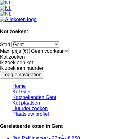
Kot zoeken:
Stad
Max. prijs (€)
Kot zoeken
Ik zoek een kot
Ik zoek een huurder
Toggle navigation
Home
Kot Gent
Kotzoekenden Gent
Kot plaatsen
Huurder zoeken
Plaats uw profiel
Gerelateerde koten in Gent
2
Jan Palfijnstraat - 22m
- € 650