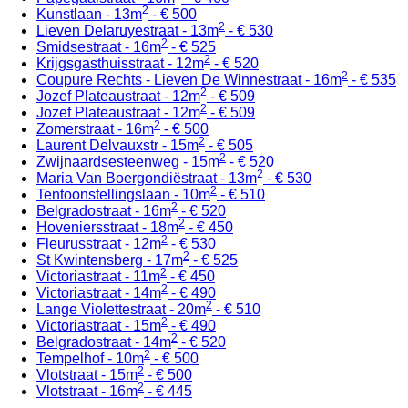
2
Kunstlaan - 13m
- € 500
2
Lieven Delaruyestraat - 13m
- € 530
2
Smidsestraat - 16m
- € 525
2
Krijgsgasthuisstraat - 12m
- € 520
2
Coupure Rechts - Lieven De Winnestraat - 16m
- € 535
2
Jozef Plateaustraat - 12m
- € 509
2
Jozef Plateaustraat - 12m
- € 509
2
Zomerstraat - 16m
- € 500
2
Laurent Delvauxstr - 15m
- € 505
2
Zwijnaardsesteenweg - 15m
- € 520
2
Maria Van Boergondiëstraat - 13m
- € 530
2
Tentoonstellingslaan - 10m
- € 510
2
Belgradostraat - 16m
- € 520
2
Hoveniersstraat - 18m
- € 450
2
Fleurusstraat - 12m
- € 530
2
St Kwintensberg - 17m
- € 525
2
Victoriastraat - 11m
- € 450
2
Victoriastraat - 14m
- € 490
2
Lange Violettestraat - 20m
- € 510
2
Victoriastraat - 15m
- € 490
2
Belgradostraat - 14m
- € 520
2
Tempelhof - 10m
- € 500
2
Vlotstraat - 15m
- € 500
2
Vlotstraat - 16m
- € 445