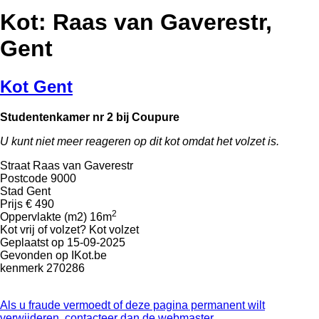
Kot: Raas van Gaverestr,
Gent
Kot Gent
Studentenkamer nr 2 bij Coupure
U kunt niet meer reageren op dit kot omdat het volzet is.
Straat
Raas van Gaverestr
Postcode
9000
Stad
Gent
Prijs
€ 490
2
Oppervlakte (m2)
16m
Kot vrij of volzet?
Kot volzet
Geplaatst op
15-09-2025
Gevonden op
IKot.be
kenmerk
270286
Als u fraude vermoedt of deze pagina permanent wilt
verwijderen, contacteer dan de webmaster