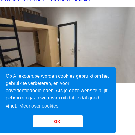
Op Allekoten.be worden cookies gebruikt om het
gebruik te verbeteren, en voor
advertentiedoeleinden. Als je deze website blijft
Over ons
gebruiken gaan we ervan uit dat je dat goed
Voorwaarden
vindt.
Meer over cookies
F.A.Q.
Links
Contact
OK!
Headerfoto:
C.M. Friese photography
(cc)
© 2008 - 2026 Alle rechten voorbehouden