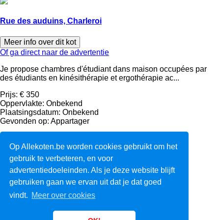
Rue des auduins, Charleroi
Meer info over dit kot
Of ga direct naar de advertentie
Je propose chambres d'étudiant dans maison occupées par
des étudiants en kinésithérapie et ergothérapie ac...
Prijs:
€ 350
Oppervlakte:
Onbekend
Plaatsingsdatum:
Onbekend
Gevonden op:
Appartager
1
2
Op Allekoten.be worden cookies gebruikt om het
›
gebruik te verbeteren, en voor
advertentiedoeleinden. Als je deze website blijft
Over ons
gebruiken gaan we ervan uit dat je dat goed
Voorwaarden
vindt.
Meer over cookies
F.A.Q.
Links
Contact