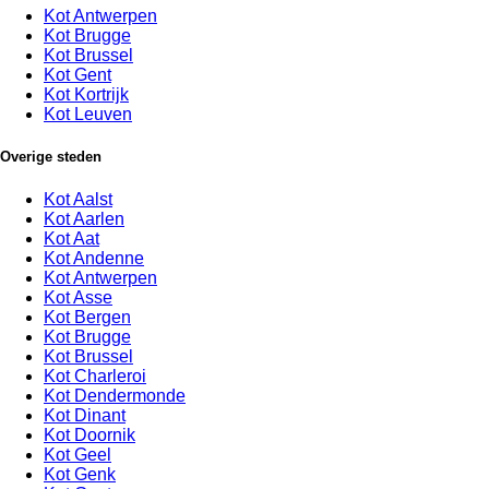
Kot Antwerpen
Kot Brugge
Kot Brussel
Kot Gent
Kot Kortrijk
Kot Leuven
Overige steden
Kot Aalst
Kot Aarlen
Kot Aat
Kot Andenne
Kot Antwerpen
Kot Asse
Kot Bergen
Kot Brugge
Kot Brussel
Kot Charleroi
Kot Dendermonde
Kot Dinant
Kot Doornik
Kot Geel
Kot Genk