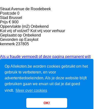
Straat
Avenue de Roodebeek
Postcode
0
Stad
Brussel
Prijs
€ 900
Oppervlakte (m2)
Onbekend
Kot vrij of volzet?
Kot vrij voor verhuur
Geplaatst op
Onbekend
Gevonden op
Easykot
kenmerk
237805
Als u fraude vermoedt of deze pagina permanent wilt
verwijderen, contacteer dan de webmaster
Op Allekoten.be worden cookies gebruikt om het
Ga naar dit kot
gebruik te verbeteren, en voor
advertentiedoeleinden. Als je deze website blijft
Over ons
gebruiken gaan we ervan uit dat je dat goed
Voorwaarden
vindt.
Meer over cookies
F.A.Q.
Links
Contact
OK!
Headerfoto:
C.M. Friese photography
(cc)