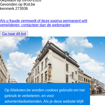
Geplaatst op
09-06-2026
Gevonden op
IKot.be
kenmerk
273936
Als u fraude vermoedt of deze pagina permanent wilt
verwijderen, contacteer dan de webmaster
Ga naar dit kot
Op Allekoten.be worden cookies gebruikt om het
gebruik te verbeteren, en voor
advertentiedoeleinden. Als je deze website blijft