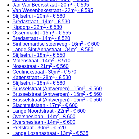
2
Jan Van Beersstraat - 20m
- € 595
2
Van Wesenbekestraat - 22m
- € 595
2
Stijfselrui - 20m
- € 580
2
Bredastraat - 14m
- € 530
2
Kipdorp - 22m
- € 530
2
Ossenmarkt - 15m
- € 555
2
Bredastraat - 14m
- € 520
2
Sint bernardse steenweg - 16m
- € 600
2
Lange Sint Annastraat - 34m
- € 580
2
Stijfselrui - 18m
- € 550
2
Molenstraat - 14m
- € 510
2
Nosestraat - 21m
- € 560
2
Geulincxstraat - 30m
- € 570
2
Kattenstraat - 28m
- € 530
2
Stijfselrui - 18m
- € 580
2
Brusselstraat (Antwerpen) - 15m
- € 560
2
Brusselstraat (Antwerpen) - 15m
- € 560
2
Brusselstraat (Antwerpen) - 15m
- € 560
2
Slachthuislaan - 17m
- € 600
2
Lange Noordstraat - 22m
- € 600
2
Oversneslaan - 14m
- € 600
2
Oversneslaan - 14m
- € 600
2
Pretstraat - 30m
- € 520
2
Lange Lozanastraat - 13m
- € 535