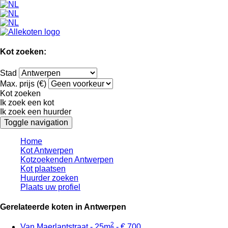
Kot zoeken:
Stad
Max. prijs (€)
Kot zoeken
Ik zoek een kot
Ik zoek een huurder
Toggle navigation
Home
Kot Antwerpen
Kotzoekenden Antwerpen
Kot plaatsen
Huurder zoeken
Plaats uw profiel
Gerelateerde koten in Antwerpen
2
Van Maerlantstraat - 25m
- € 700