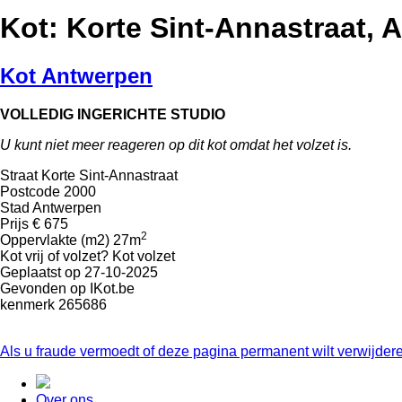
Kot: Korte Sint-Annastraat, 
Kot Antwerpen
VOLLEDIG INGERICHTE STUDIO
U kunt niet meer reageren op dit kot omdat het volzet is.
Straat
Korte Sint-Annastraat
Postcode
2000
Stad
Antwerpen
Prijs
€ 675
2
Oppervlakte (m2)
27m
Kot vrij of volzet?
Kot volzet
Geplaatst op
27-10-2025
Gevonden op
IKot.be
kenmerk
265686
Als u fraude vermoedt of deze pagina permanent wilt verwijde
Over ons