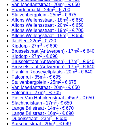
2
Van Maerlantstraat - 20m
- € 650
2
Paardenmarkt - 24m
- € 700
2
Stuivenbergplein - 25m
- € 675
2
Alfons Wellensstraat - 18m
- € 650
2
Alfons Wellensstraat - 20m
- € 650
2
Alfons Wellensstraat - 19m
- € 700
2
Alfons Wellensstraat - 19m
- € 650
2
Italiëlei - 22m
- € 720
2
Kipdorp - 27m
- € 690
2
Brusselstraat (Antwerpen) - 17m
- € 640
2
Kipdorp - 27m
- € 690
2
Brusselstraat (Antwerpen) - 17m
- € 640
2
Brusselstraat (Antwerpen) - 17m
- € 640
2
Franklin Rooseveltplaats - 20m
- € 640
2
Falconrui - 35m
- € 695
2
Stuivenbergplein - 25m
- € 675
2
Van Maerlantstraat - 20m
- € 650
2
Falconrui - 27m
- € 705
2
Pieter Van Hobokenstraat - 45m
- € 650
2
Slachthuislaan - 17m
- € 650
2
Lange Brilstraat - 14m
- € 670
2
Lange Brilstraat - 16m
- € 690
2
Duboisstraat - 23m
- € 630
2
Aarschotstraat - 20m
- € 649