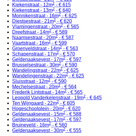
2
Kiekenstraat - 12m
- € 615
2
Kiekenstraat - 13m
- € 640
2
Monnikenstraat - 16m
- € 625
2
Diestsestraat - 21m
- € 620
2
Vlamingenstraat - 20m
- € 565
2
Dreefstraat - 14m
- € 589
2
Naamsestraat - 20m
- € 587
2
Vaartstraat - 16m
- € 599
2
Groenveldstraat - 14m
- € 563
2
Schapenstraat - 17m
- € 570
2
Geldenaaksevest - 17m
- € 597
2
Brusselsestraat - 30m
- € 590
2
Wandelingstraat - 22m
- € 625
2
Wandelingenstraat - 22m
- € 625
2
Sluisstraat - 12m
- € 590
2
Mechelsestraat - 20m
- € 564
2
Frederik Lintstraat - 14m
- € 565
2
Leopold Vanderkelenstraat - 19m
- € 645
2
Ten Wijngaard - 22m
- € 605
2
Hogeschoolplein - 20m
- € 620
2
Geldenaaksevest - 15m
- € 588
2
Geldenaaksevest - 17m
- € 597
2
Bruineveld - 16m
- € 560
2
Geldenaaksevest - 30m
- € 555