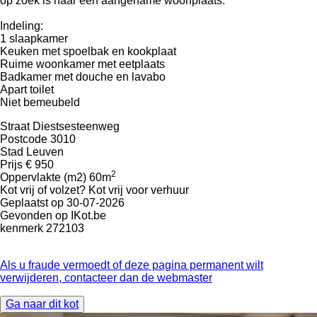
op zoek is naar een aangename woonplaats.
Indeling:
1 slaapkamer
Keuken met spoelbak en kookplaat
Ruime woonkamer met eetplaats
Badkamer met douche en lavabo
Apart toilet
Niet bemeubeld
Straat
Diestsesteenweg
Postcode
3010
Stad
Leuven
Prijs
€ 950
2
Oppervlakte (m2)
60m
Kot vrij of volzet?
Kot vrij voor verhuur
Geplaatst op
30-07-2026
Gevonden op
IKot.be
kenmerk
272103
Als u fraude vermoedt of deze pagina permanent wilt
verwijderen, contacteer dan de webmaster
Ga naar dit kot