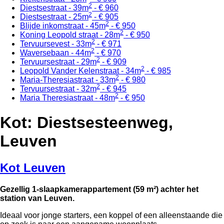
2
Diestsestraat - 39m
- € 960
2
Diestsestraat - 25m
- € 905
2
Blijde inkomstraat - 45m
- € 950
2
Koning Leopold straat - 28m
- € 950
2
Tervuursevest - 33m
- € 971
2
Waversebaan - 44m
- € 970
2
Tervuursestraat - 29m
- € 909
2
Leopold Vander Kelenstraat - 34m
- € 985
2
Maria-Theresiastraat - 33m
- € 980
2
Tervuursestraat - 32m
- € 945
2
Maria Theresiastraat - 48m
- € 950
Kot: Diestsesteenweg,
Leuven
Kot Leuven
Gezellig 1-slaapkamerappartement (59 m²) achter het
station van Leuven.
Ideaal voor jonge starters, een koppel of een alleenstaande die