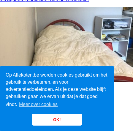
Op Allekoten.be worden cookies gebruikt om het
gebruik te verbeteren, en voor
advertentiedoeleinden. Als je deze website blijft
Over ons
gebruiken gaan we ervan uit dat je dat goed
Voorwaarden
vindt.
Meer over cookies
F.A.Q.
Links
Contact
OK!
Headerfoto:
C.M. Friese photography
(cc)
© 2008 - 2026 Alle rechten voorbehouden