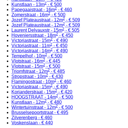
2
Kunstlaan - 13m
- € 500
2
Papegaaistraat - 16m
- € 460
2
Zomerstraat - 16m
- € 500
2
Jozef Plateaustraat - 12m
- € 509
2
Jozef Plateaustraat - 12m
- € 509
2
Laurent Delvauxstr - 15m
- € 505
2
Hoveniersstraat - 18m
- € 450
2
Victoriastraat - 15m
- € 490
2
Victoriastraat - 11m
- € 450
2
Victoriastraat - 14m
- € 490
2
Tempelhof - 10m
- € 500
2
Vlotstraat - 16m
- € 445
2
Vlotstraat - 15m
- € 500
2
Triomfstraat - 12m
- € 485
2
Stropstraat - 10m
- € 430
2
Flamingostraat - 10m
- € 460
2
Victoriastraat - 15m
- € 490
2
Korianderstraat - 15m
- € 420
2
HOOGSTRAAT - 14m
- € 500
2
Kunstlaan - 12m
- € 480
2
Wintertuinstraat - 12m
- € 500
Brusselsepoortstraat - € 495
Zilverenberg - € 460
Voskenslaan - € 440