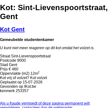
Kot: Sint-Lievenspoortstraat,
Gent
Kot Gent
Gemeubelde studentenkamer
U kunt niet meer reageren op dit kot omdat het volzet is.
Straat
Sint-Lievenspoortstraat
Postcode
9000
Stad
Gent
Prijs
€ 460
2
Oppervlakte (m2)
12m
Kot vrij of volzet?
Kot volzet
Geplaatst op
15-07-2026
Gevonden op
IKot.be
kenmerk
253357
Als u fraude vermoedt of deze pagina permanent wilt
verwijderen, contacteer dan de webmaster