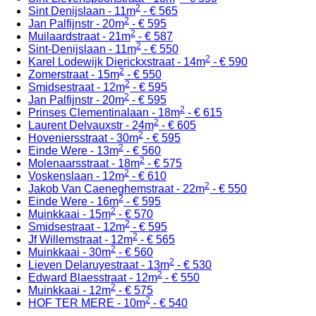
2
Sint Denijslaan - 11m
- € 565
2
Jan Palfijnstr - 20m
- € 595
2
Muilaardstraat - 21m
- € 587
2
Sint-Denijslaan - 11m
- € 550
2
Karel Lodewijk Dierickxstraat - 14m
- € 590
2
Zomerstraat - 15m
- € 550
2
Smidsestraat - 12m
- € 595
2
Jan Palfijnstr - 20m
- € 595
2
Prinses Clementinalaan - 18m
- € 615
2
Laurent Delvauxstr - 24m
- € 605
2
Hoveniersstraat - 30m
- € 595
2
Einde Were - 13m
- € 560
2
Molenaarsstraat - 18m
- € 575
2
Voskenslaan - 12m
- € 610
2
Jakob Van Caeneghemstraat - 22m
- € 550
2
Einde Were - 16m
- € 595
2
Muinkkaai - 15m
- € 570
2
Smidsestraat - 12m
- € 595
2
Jf Willemstraat - 12m
- € 565
2
Muinkkaai - 30m
- € 560
2
Lieven Delaruyestraat - 13m
- € 530
2
Edward Blaesstraat - 12m
- € 550
2
Muinkkaai - 12m
- € 575
2
HOF TER MERE - 10m
- € 540